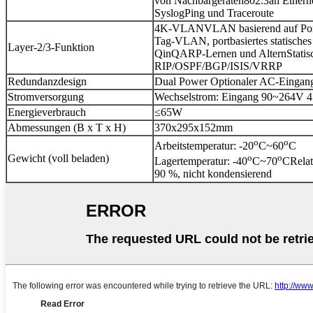
von Nachbargeräten
802.3ah Ether
Syslog
Ping und Traceroute
4K-VLAN
VLAN basierend auf Po
Tag-VLAN, portbasiertes statisches
Layer-2/3-Funktion
QinQ
ARP-Lernen und Altern
Stati
RIP/OSPF/BGP/ISIS/VRRP
Redundanzdesign
Dual Power Optionaler AC-Eingan
Stromversorgung
Wechselstrom: Eingang 90~264V 
Energieverbrauch
≤65W
Abmessungen (B x T x H)
370x295x152mm
o
o
Arbeitstemperatur: -20
C~60
C
Gewicht (voll beladen)
o
o
Lagertemperatur: -40
C~70
C
Relat
90 %, nicht kondensierend