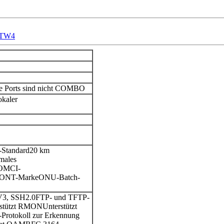
1TW4
e Ports sind nicht COMBO
okaler
-Standard
20 km
males
 OMCI-
e ONT-Marke
ONU-Batch-
V3, SSH2.0
FTP- und TFTP-
rstützt RMON
Unterstützt
Protokoll zur Erkennung