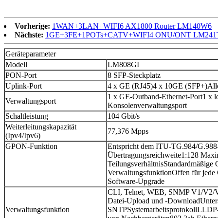
Vorherige:
1WAN+3LAN+WIFI6 AX1800 Router LM140W6
Nächste:
1GE+3FE+1POTs+CATV+WIFI4 ONU/ONT LM24
Geräteparameter
Modell
LM808GI
PON-Port
8 SFP-Steckplatz
Uplink-Port
4 x GE (RJ45)
4 x 10GE (SFP+)
All
1 x GE-Outband-Ethernet-Port
1 x l
Verwaltungsport
Konsolenverwaltungsport
Schaltleistung
104 Gbit/s
Weiterleitungskapazität
77,376 Mpps
(Ipv4/Ipv6)
GPON-Funktion
Entspricht dem ITU-TG.984/G.988
Übertragungsreichweite
1:128 Maxi
Teilungsverhältnis
Standardmäßige
Verwaltungsfunktion
Offen für jed
Software-Upgrade
CLI, Telnet, WEB, SNMP V1/V2/
Datei-Upload und -Download
Unte
Verwaltungsfunktion
SNTP
Systemarbeitsprotokoll
LLDP-