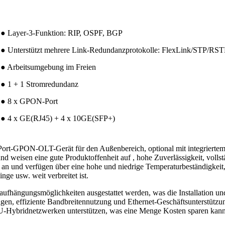
● Layer-3-Funktion: RIP, OSPF, BGP
● Unterstützt mehrere Link-Redundanzprotokolle: FlexLink/STP
● Arbeitsumgebung im Freien
● 1 + 1 Stromredundanz
● 8 x GPON-Port
● 4 x GE(RJ45) + 4 x 10GE(SFP+)
rt-GPON-OLT-Gerät für den Außenbereich, optional mit integriertem
 weisen eine gute Produktoffenheit auf , hohe Zuverlässigkeit, volls
n und verfügen über eine hohe und niedrige Temperaturbeständigkeit
e usw. weit verbreitet ist.
ängungsmöglichkeiten ausgestattet werden, was die Installation und 
en, effiziente Bandbreitennutzung und Ethernet-Geschäftsunterstützu
NU-Hybridnetzwerken unterstützen, was eine Menge Kosten sparen kann