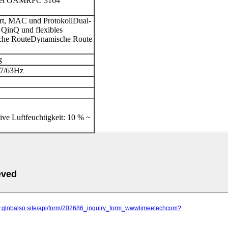
net OAM
RFC 3164
rt, MAC und Protokoll
Dual-
 QinQ und flexibles
sche Route
Dynamische Route
g
47/63Hz
ive Luftfeuchtigkeit: 10 % ~