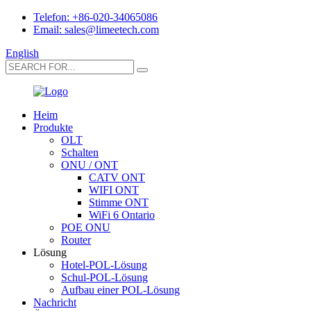
Telefon: +86-020-34065086
Email: sales@limeetech.com
English
Heim
Produkte
OLT
Schalten
ONU / ONT
CATV ONT
WIFI ONT
Stimme ONT
WiFi 6 Ontario
POE ONU
Router
Lösung
Hotel-POL-Lösung
Schul-POL-Lösung
Aufbau einer POL-Lösung
Nachricht